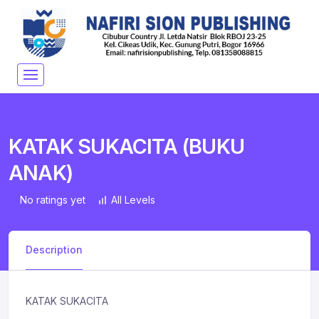
KATAK SUKACITA (BUKU
ANAK)
No ratings yet
All Levels
Description
KATAK SUKACITA