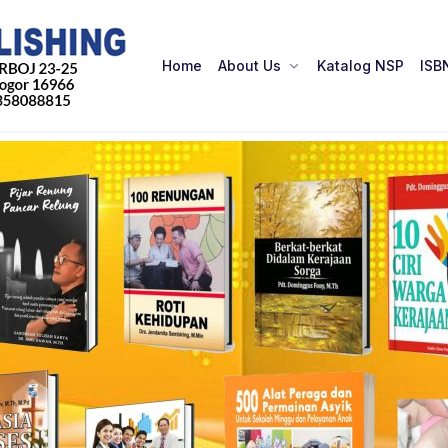
Home
About Us
Katalog NSP
ISB