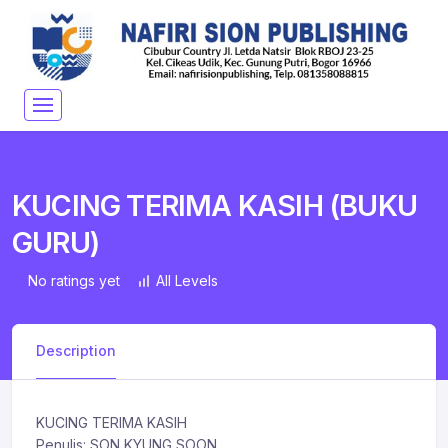
KUCING TERIMA KASIH (BUKU
GURU)
No ratings yet
All Levels
Description
KUCING TERIMA KASIH
Penulis: SON KYUNG SOON